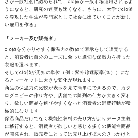
さが一般社会に認められて、clo値が一般市場運用されるよ
うになると、研究の速度も速くなる。さらに、大学でclo値
を専攻した学生が専門家として社会に出ていくことが新し
い雇用を作る」
「メーカー及び販売者」
clo値を分かりやすく保温力の数値で表示をして販売する
と、消費者は自分のニーズに合った適切な保温力を持った
衣服を選べます。
そしてclo値が周知の単位（例：紫外線遮蔽率(％））にな
るとマーケットに大きな変化が現れます。
商品の保温力の比較が表示を見て簡単にできるので、カタ
ログコピーの作り方や、店舗での陳列の仕方が大きく変わ
り、欲しい商品を選びやすくなった消費者の消費行動が積
極的になります。
保温商品だけでなく機能性衣料の売り方がよりデータ主義
に移行すると、消費者が欲しいと感じる多くの機能性商品
が開発され、販売者にとっては売り上げ拡大のきっかけと