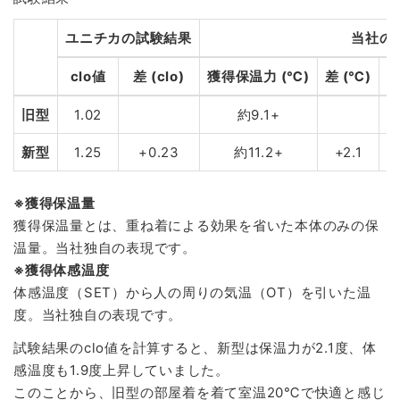
ユニチカの試験結果
当社の
clo値
差 (clo)
獲得保温力 (℃)
差 (℃)
獲
旧型
1.02
約9.1+
新型
1.25
+0.23
約11.2+
+2.1
※獲得保温量
獲得保温量とは、重ね着による効果を省いた本体のみの保
温量。当社独自の表現です。
※獲得体感温度
体感温度（SET）から人の周りの気温（OT）を引いた温
度。当社独自の表現です。
試験結果のclo値を計算すると、新型は保温力が2.1度、体
感温度も1.9度上昇していました。
このことから、旧型の部屋着を着て室温20℃で快適と感じ