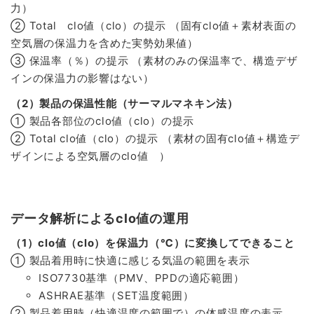
力）
② Total clo値（clo）の提示 （固有clo値＋素材表面の
空気層の保温力を含めた実勢効果値）
③ 保温率（％）の提示 （素材のみの保温率で、構造デザ
インの保温力の影響はない）
（2）製品の保温性能（サーマルマネキン法）
① 製品各部位のclo値（clo）の提示
② Total clo値（clo）の提示 （素材の固有clo値＋構造デ
ザインによる空気層のclo値 ）
データ解析によるclo値の運用
（1）clo値（clo）を保温力（℃）に変換してできること
① 製品着用時に快適に感じる気温の範囲を表示
ISO7730基準（PMV、PPDの適応範囲）
ASHRAE基準（SET温度範囲）
② 製品着用時（快適温度の範囲で）の体感温度の表示